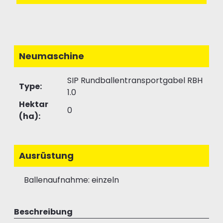
Neumaschine
SIP Rundballentransportgabel RBH
Type:
1.0
Hektar
0
(ha):
Ausrüstung
Ballenaufnahme: einzeln
Beschreibung