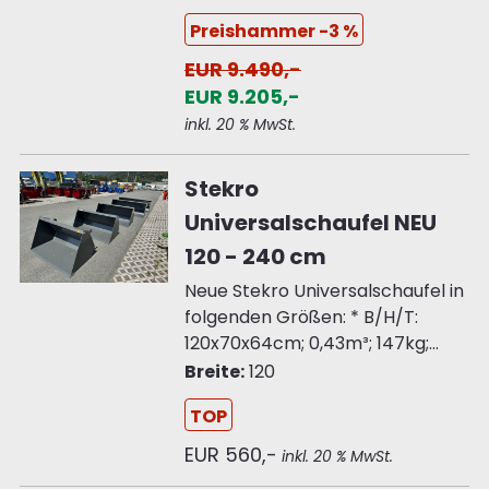
Preishammer -3 %
EUR 9.490,-
EUR 9.205,-
inkl. 20 % MwSt.
Stekro
Universalschaufel NEU
120 - 240 cm
Neue Stekro Universalschaufel in
folgenden Größen: * B/H/T:
120x70x64cm; 0,43m³; 147kg;...
Breite:
120
TOP
EUR 560,-
inkl. 20 % MwSt.