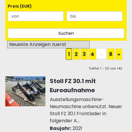
Preis (EUR)
...
1
2
3
4
8
»
Treffer 1 - 20 von 142
Stoll FZ 30.1 mit
Euroaufnahme
Ausstellungsmaschine-
Neumaschine unbenützt. Neuer
Stoll FZ 30.1 Frontlader in
folgender A...
Baujahr:
2021