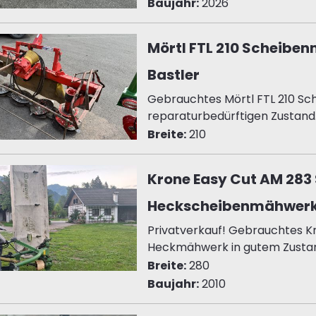
Baujahr:
2026
Mörtl FTL 210 Scheibe
Bastler
Gebrauchtes Mörtl FTL 210 S
reparaturbedürftigen Zustand.
Breite:
210
Krone Easy Cut AM 283 
Heckscheibenmähwer
Privatverkauf! Gebrauchtes K
Heckmähwerk in gutem Zustand. 
Breite:
280
Baujahr:
2010