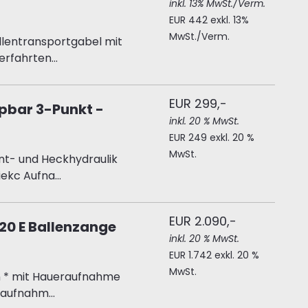
inkl. 13% MwSt./Verm.
EUR 442 exkl. 13%
MwSt./Verm.
lentransportgabel mit
rfahrten...
EUR 299,-
ppbar 3-Punkt -
inkl. 20 % MwSt.
EUR 249 exkl. 20 %
MwSt.
ont- und Heckhydraulik
ekc Aufna...
EUR 2.090,-
120 E Ballenzange
inkl. 20 % MwSt.
EUR 1.742 exkl. 20 %
MwSt.
n * mit Haueraufnahme
aufnahm...