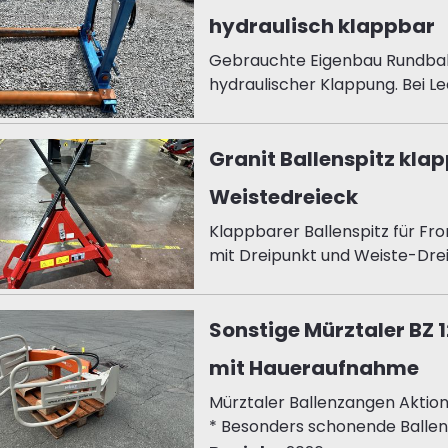
hydraulisch klappbar
Gebrauchte Eigenbau Rundbal
hydraulischer Klappung. Bei Lee
Granit Ballenspitz kla
Weistedreieck
Klappbarer Ballenspitz für Fr
mit Dreipunkt und Weiste-Drei
Sonstige Mürztaler BZ 
mit Haueraufnahme
Mürztaler Ballenzangen Aktio
* Besonders schonende Ballen