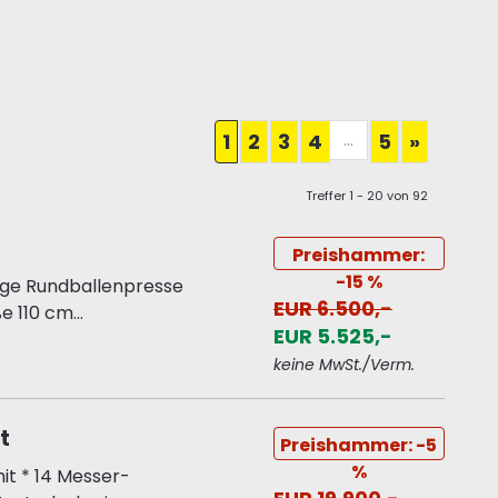
...
1
2
3
4
5
»
Treffer 1 - 20 von 92
Preishammer:
-15 %
gige Rundballenpresse
EUR 6.500,-
 110 cm...
EUR 5.525,-
keine MwSt./Verm.
t
Preishammer: -5
%
it * 14 Messer-