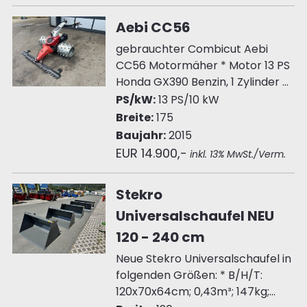
Aebi CC56
gebrauchter Combicut Aebi
CC56 Motormäher * Motor 13 PS
Honda GX390 Benzin, 1 Zylinder ...
PS/kW:
13 PS/10 kW
Breite:
175
Baujahr:
2015
EUR 14.900,-
inkl. 13% MwSt./Verm.
Stekro
Universalschaufel NEU
120 - 240 cm
Neue Stekro Universalschaufel in
folgenden Größen: * B/H/T:
120x70x64cm; 0,43m³; 147kg;...