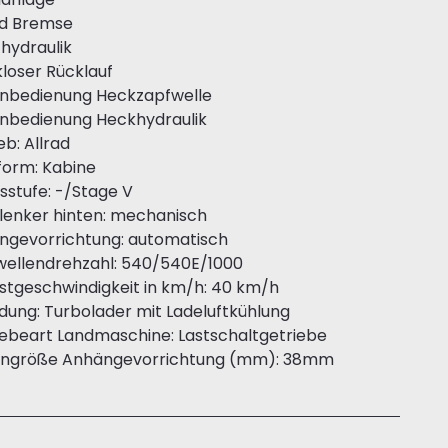
d Bremse
hydraulik
loser Rücklauf
nbedienung Heckzapfwelle
nbedienung Heckhydraulik
eb: Allrad
form: Kabine
stufe: -/Stage V
lenker hinten: mechanisch
ngevorrichtung: automatisch
wellendrehzahl: 540/540E/1000
stgeschwindigkeit in km/h: 40 km/h
dung: Turbolader mit Ladeluftkühlung
ebeart Landmaschine: Lastschaltgetriebe
engröße Anhängevorrichtung (mm): 38mm