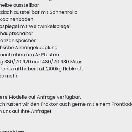
heibe ausstellbar
htdach ausstellbar mit Sonnenrollo
 Kabinenboden
pspiegel mit Weitwinkelspiegel
ehauptschalter
rehzahlspeicher
tische Anhängekupplung
f nach oben am A-Pfosten
ng 380/70 R20 und 480/70 R30 Mitas
Frontkraftheber mit 2100kg Hubkraft
les mehr
tere Modelle auf Anfrage verfügbar.
h rüsten wir den Traktor auch gerne mit einem Frontlader
n uns auf Ihre Anfrage!