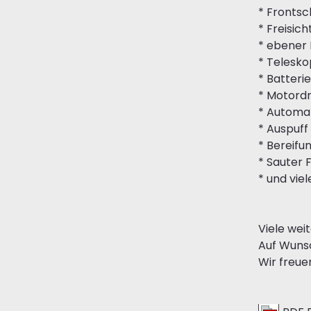
* Frontsc
* Freisic
* ebener
* Telesko
* Batteri
* Motord
* Automa
* Auspuf
* Bereifu
* Sauter 
* und vie
Viele wei
Auf Wunsc
Wir freue