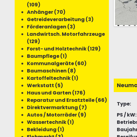
(109)
Anhänger (70)
Getreideverarbeitung (3)
Förderanlagen (3)
Landwirtsch. Motorfahrzeuge
(129)
Forst- und Holztechnik (129)
Baumpflege (1)
Kommunalgeräte (60)
Baumaschinen (8)
Kartoffeltechnik (1)
Neuma
Werkstatt (5)
Haus und Garten (176)
Reparatur und Ersatzteile (66)
Type:
Direktvermarktung (7)
PS / kW:
Autos / Motorräder (9)
Betrieb
Wassertechnik (1)
Baujahr
Bekleidung (1)
Bereifu
Flohmarkt (3)