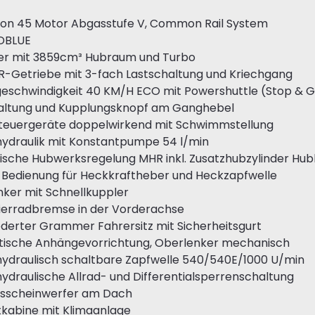
ion 45 Motor Abgasstufe V, Common Rail System
DBLUE
der mit 3859cm³ Hubraum und Turbo
R-Getriebe mit 3-fach Lastschaltung und Kriechgang
geschwindigkeit 40 KM/H ECO mit Powershuttle (Stop & 
haltung und Kupplungsknopf am Ganghebel
steuergeräte doppelwirkend mit Schwimmstellung
hydraulik mit Konstantpumpe 54 l/min
sche Hubwerksregelung MHR inkl. Zusatzhubzylinder Hub
 Bedienung für Heckkraftheber und Heckzapfwelle
nker mit Schnellkuppler
Vierradbremse in der Vorderachse
ederter Grammer Fahrersitz mit Sicherheitsgurt
tische Anhängevorrichtung, Oberlenker mechanisch
hydraulisch schaltbare Zapfwelle 540/540E/1000 U/min
hydraulische Allrad- und Differentialsperrenschaltung
itsscheinwerfer am Dach
tkabine mit Klimaanlage