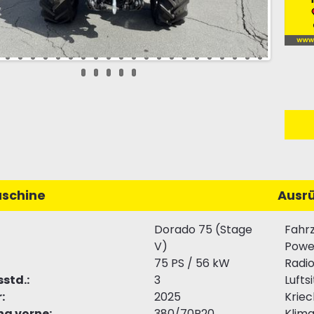
schine
Ausr
Dorado 75 (Stage
Fahr
V)
Powe
75 PS / 56 kW
Radi
sstd.:
3
Luftsi
:
2025
Krie
ng vorne:
380/70R20
Klim