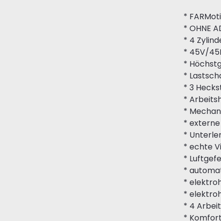
* FARMot
* OHNE A
* 4 Zylin
* 45V/45
* Höchst
* Lastsc
* 3 Heck
* Arbeits
* Mechani
* externe
* Unterle
* echte 
* Luftgef
* automa
* elektro
* elektro
* 4 Arbe
* Komfor