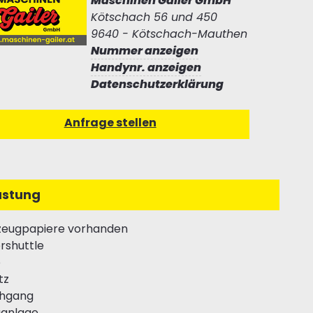
Maschinen Gailer GmbH
Kötschach 56 und 450
9640 - Kötschach-Mauthen
Nummer anzeigen
Handynr. anzeigen
Datenschutzerklärung
üstung
zeugpapiere vorhanden
rshuttle
o
tz
chgang
aanlage