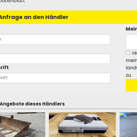
Datenblatt
Anfrage an den Händler
Mein
Hi
mein
rift
land
zu.
 Angebote dieses Händlers