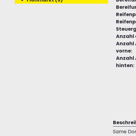
Bereifu
Reifenpr
Reifenpr
Steuer
Anzahl 
Anzahl 
vorne:
Anzahl 
hinten:
Beschre
Same Dor