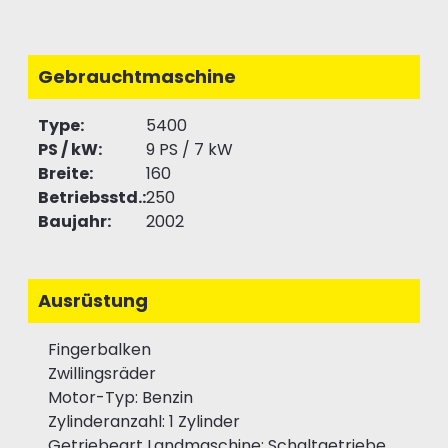
Gebrauchtmaschine
Type:
5400
PS / kW:
9 PS / 7 kW
Breite:
160
Betriebsstd.:
250
Baujahr:
2002
Ausrüstung
Fingerbalken
Zwillingsräder
Motor-Typ: Benzin
Zylinderanzahl: 1 Zylinder
Getriebeart Landmaschine: Schaltgetriebe