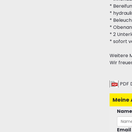
* Bereifu
* hydraul
* Beleuc
* Obena
* 2 Unter
* sofort 
Weitere M
Wir freue
PDF 
Meine 
Name
Email