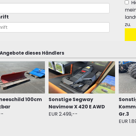
Hi
mein
rift
land
zu.
 Angebote dieses Händlers
neeschild 100cm
Sonstige Segway
Sonsti
kbar
Navimow X 420 E AWD
Kommu
--
EUR 2.499,--
Gr.3
EUR 1.8