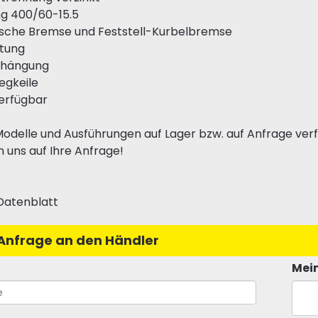
ng 400/60-15.5
ische Bremse und Feststell-Kurbelbremse
htung
nhängung
legkeile
verfügbar
odelle und Ausführungen auf Lager bzw. auf Anfrage ver
n uns auf Ihre Anfrage!
Datenblatt
Anfrage an den Händler
Mein