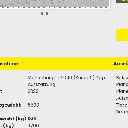
schine
Ausr
Viehanhänger T046 (Kurier 6) Top
Bele
Ausstattung
Plan
:
2026
Plan
Aufsa
gewicht
5500
Tiera
Brem
wicht (kg):
1800
t (kg):
3700