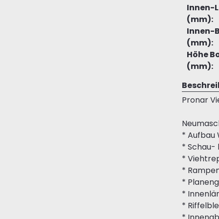
Innen-
(mm):
Innen-B
(mm):
Höhe B
(mm):
Beschre
Pronar Vi
Neumasch
* Aufbau
* Schau- 
* Viehtr
* Rampen
* Planeng
* Innenlä
* Riffel
* Innenab