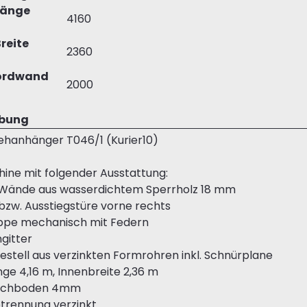
Länge
4160
reite
2360
ordwand
2000
ibung
ehanhänger T046/1 (Kurier10)
ine mit folgender Ausstattung:
 Wände aus wasserdichtem Sperrholz 18 mm
bzw. Ausstiegstüre vorne rechts
eppe mechanisch mit Federn
gitter
estell aus verzinkten Formrohren inkl. Schnürplane
nge 4,16 m, Innenbreite 2,36 m
blechboden 4mm
trennung verzinkt