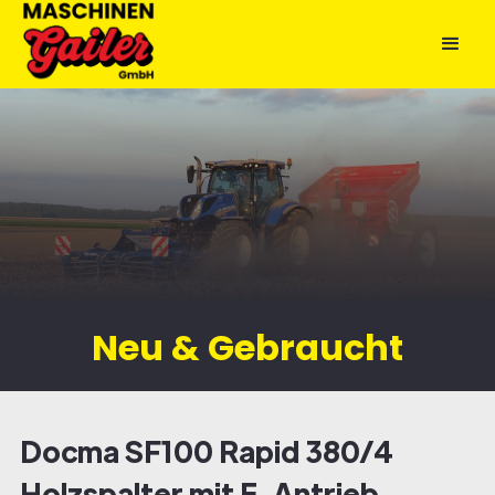
Neu & Gebraucht
Docma SF100 Rapid 380/4
Holzspalter mit E-Antrieb