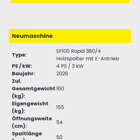
Neumaschine
SF100 Rapid 380/4
Type:
Holzspalter mit E-Antrieb
PS / kW:
4 PS / 3 kW
Baujahr:
2026
Zul.
Gesamtgewicht
160
(kg):
Eigengewicht
155
(kg):
Öffnungsweite
54
(cm):
Spaltlänge
50