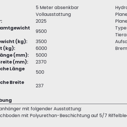
5 Meter absenkbar
Hydra
Vollausstattung
Plan
:
2025
Plan
esamtgewicht
Type
9500
Tiera
wicht (kg):
3500
Aufsa
t (kg):
6000
Brem
Länge (mm):
5000
reite (mm):
2370
äche Länge
500
che Breite
237
ibung
anhänger mit folgender Ausstattung:
schboden mit Polyurethan-Beschichtung auf 5/7 Riffelbl