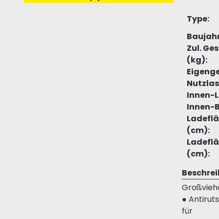
Type:
Baujahr
Zul. G
(kg):
Eigenge
Nutzlas
Innen-
Innen-B
Ladefl
(cm):
Ladeflä
(cm):
Beschre
Großvieh
● Antirut
für