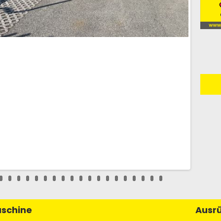
schine
Ausr