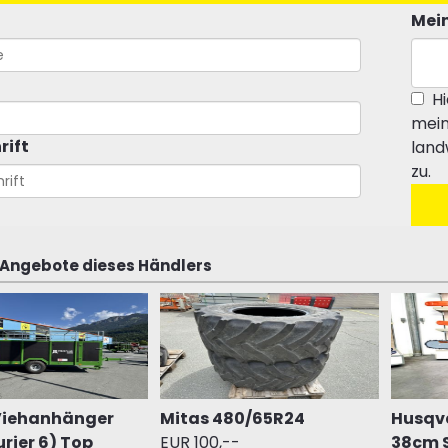
Mein
Hi
mein
rift
land
zu.
 Angebote dieses Händlers
Viehanhänger
Mitas 480/65R24
Husqva
rier 6) Top
EUR 100,--
38cm 