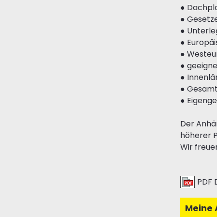
● Dachpl
● Gesetz
● Unterle
● Europäi
● Westeur
● geeigne
● Innenlä
● Gesamt
● Eigeng
Der Anhän
höherer P
Wir freue
PDF 
Meine 