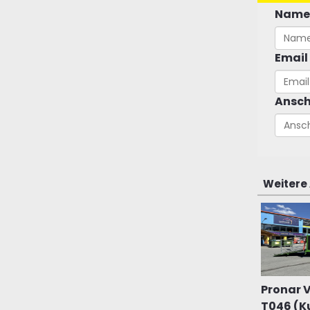
Name
Email
Ansch
Weitere
Pronar 
T046 (Ku