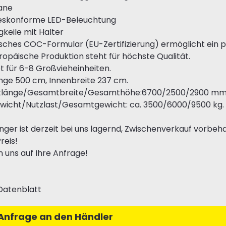
ane
eskonforme LED-Beleuchtung
gkeile mit Halter
sches COC-Formular (EU-Zertifizierung) ermöglicht ein 
opäische Produktion steht für höchste Qualität.
t für 6-8 Großvieheinheiten.
nge 500 cm, Innenbreite 237 cm.
länge/Gesamtbreite/Gesamthöhe:6700/2500/2900 mm
ewicht/Nutzlast/Gesamtgewicht: ca. 3500/6000/9500 kg.
ger ist derzeit bei uns lagernd, Zwischenverkauf vorbehal
reis!
n uns auf Ihre Anfrage!
Datenblatt
Anfrage an den Händler