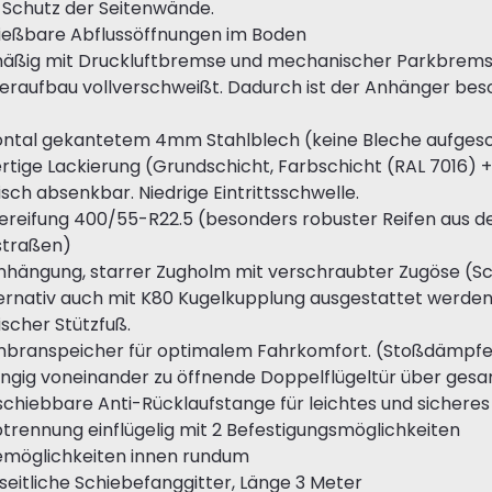
 Schutz der Seitenwände.
ließbare Abflussöffnungen im Boden
mäßig mit Druckluftbremse und mechanischer Parkbrems
raufbau vollverschweißt. Dadurch ist der Anhänger bes
ontal gekantetem 4mm Stahlblech (keine Bleche aufgesc
tige Lackierung (Grundschicht, Farbschicht (RAL 7016) 
isch absenkbar. Niedrige Eintrittsschwelle.
ereifung 400/55-R22.5 (besonders robuster Reifen aus d
straßen)
nhängung, starrer Zugholm mit verschraubter Zugöse (S
ernativ auch mit K80 Kugelkupplung ausgestattet werden
ischer Stützfuß.
mbranspeicher für optimalem Fahrkomfort. (Stoßdämpfe
gig voneinander zu öffnende Doppelflügeltür über gesamt
chiebbare Anti-Rücklaufstange für leichtes und sicheres
trennung einflügelig mit 2 Befestigungsmöglichkeiten
emöglichkeiten innen rundum
 seitliche Schiebefanggitter, Länge 3 Meter