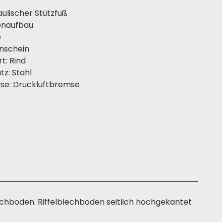
ulischer Stützfuß
enaufbau
e
nschein
rt: Rind
tz: Stahl
se: Druckluftbremse
echboden. Riffelblechboden seitlich hochgekantet