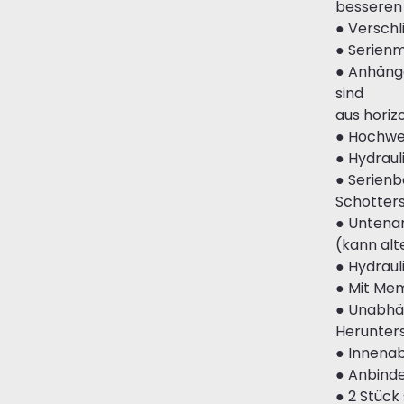
besseren
● Versch
● Serien
● Anhänge
sind
aus horiz
● Hochwer
● Hydraul
● Serienb
Schotter
● Untena
(kann alt
● Hydraul
● Mit Me
● Unabhän
Herunters
● Innenab
● Anbind
● 2 Stück