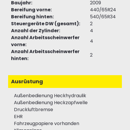
Baujahr:
2009
Bereifung vorne:
440/65R24
Bereifung hinten:
540/65R34
Steuergeräte DW (gesamt):
2
Anzahl der Zylinder:
4
Anzahl Arbeitsscheinwerfer
4
vorne:
Anzahl Arbeitsscheinwerfer
2
hinten:
Ausrüstung
Außenbedienung Heckhydraulik
Außenbedienung Heckzapfwelle
Druckluftbremse
EHR
Fahrzeugpapiere vorhanden