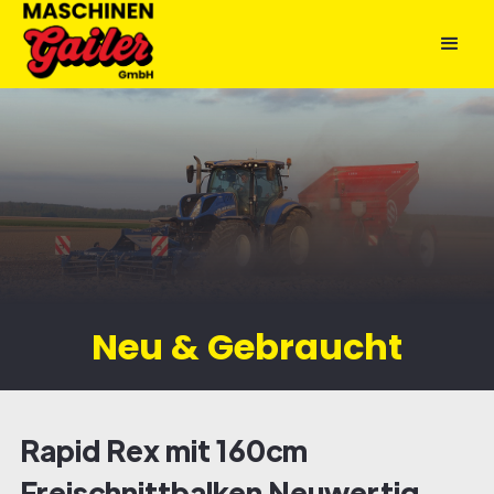
Neu & Gebraucht
Rapid Rex mit 160cm
Freischnittbalken Neuwertig