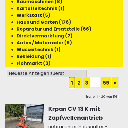
Baumaschinen (8)
Kartoffeltechnik (1)
Werkstatt (5)
Haus und Garten (176)
Reparatur und Ersatzteile (66)
Direktvermarktung (7)
Autos / Motorräder (9)
Wassertechnik (1)
Bekleidung (1)
Flohmarkt (3)
...
1
2
3
59
»
Treffer 1 - 20 von 1161
Krpan CV 13 K mit
Zapfwellenantrieb
gebrauchter Holzspalter -