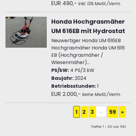
EUR 490,-
inkl. 13% MwSt./Verm.
Honda Hochgrasmäher
UM 616EB mit Hydrostat
Neuwertiger Honda UM 616EB
Hochgrasmäher Honda UM 616
EB (Hochgrasmäher /
Wiesenmäher)...
PS/kW:
4 PS/3 kW
Baujahr:
2024
Betriebsstunden:
1
EUR 2.000,-
keine MwSt./Verm.
...
1
2
3
59
»
Treffer 1 - 20 von 1161