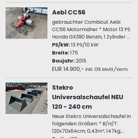
Aebi CC56
gebrauchter Combicut Aebi
CC56 Motormäher * Motor 13 PS
Honda GX390 Benzin, 1 Zylinder ...
PS/kW:
13 PS/10 kW
Breite:
175
Baujahr:
2015
EUR 14.900,-
inkl. 13% MwSt./Verm.
Stekro
Universalschaufel NEU
120 - 240 cm
Neue Stekro Universalschaufel in
folgenden Größen: * B/H/T:
120x70x64cm; 0,43m³; 147kg;...