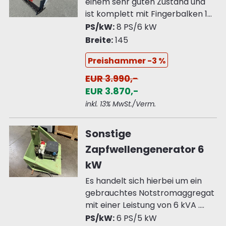
einem sehr guten Zustand und
ist komplett mit Fingerbalken 1...
PS/kW:
8 PS/6 kW
Breite:
145
Preishammer -3 %
EUR 3.990,-
EUR 3.870,-
inkl. 13% MwSt./Verm.
Sonstige
Zapfwellengenerator 6
kW
Es handelt sich hierbei um ein
gebrauchtes Notstromaggregat
mit einer Leistung von 6 kVA ....
PS/kW:
6 PS/5 kW