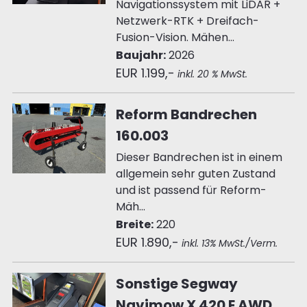
Navigationssystem mit LiDAR +
Netzwerk-RTK + Dreifach-
Fusion-Vision. Mähen...
Baujahr:
2026
EUR 1.199,-
inkl. 20 % MwSt.
Reform Bandrechen
160.003
Dieser Bandrechen ist in einem
allgemein sehr guten Zustand
und ist passend für Reform-
Mäh...
Breite:
220
EUR 1.890,-
inkl. 13% MwSt./Verm.
Sonstige Segway
Navimow X 420 E AWD