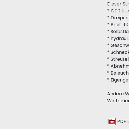
Dieser St
* 1200 Lit
* Dreipu
* Breit 1
* Selbstl
* hydraul
* Geschwi
* Schnec
* Streutel
* Abnehm
* Beleuc
* Eigenge
Andere Wi
Wir freue
PDF 