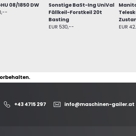
GHU 08/1850 DW
Sonstige BaSt-Ing UniVal
Manito
0,--
Fällkeil-Forstkeil 20t
Telesk
Basting
Zusta
EUR 530,--
EUR 42
vorbehalten.
+43 4715 297
info@maschinen-gailer.at