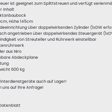
reuer ist geeignet zum Splittstreuen und verfügt serienm
er Inhalt
nktanbaubock
50cm, Höhe 145cm
adeeinrichtung über doppelwirkenden Zylinder (1xDW erfo
isch angetrieben über doppelwirkendes Steuergerät (1xD
ndigkeit von Streuteller und Rührwerk einstellbar
kenrührwerk
ler aus Niro
bare Abdeckplane
htung
wicht 600 kg
nterdienstgeräte auch auf Lager!
n uns auf Ihre Anfrage!
Datenblatt