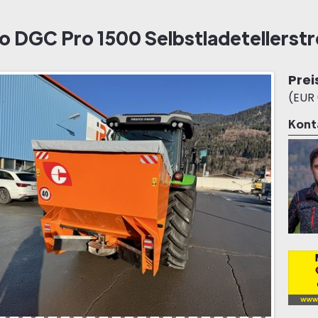
 DGC Pro 1500 Selbstladetellerstr
Prei
(EUR 
Kont