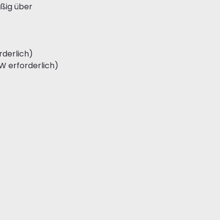
äßig über
rderlich)
W erforderlich)