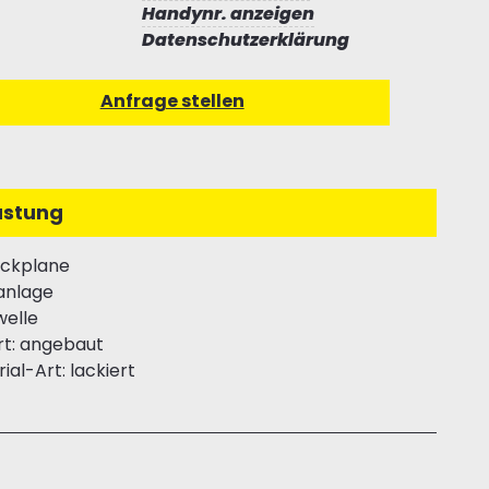
Handynr. anzeigen
Datenschutzerklärung
üstung
ckplane
anlage
welle
rt: angebaut
ial-Art: lackiert