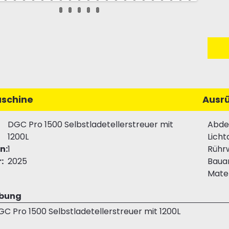
schine
Ausr
DGC Pro 1500 Selbstladetellerstreuer mit
Abde
1200L
Licht
n:
1
Rühr
:
2025
Baua
Mater
ibung
 Pro 1500 Selbstladetellerstreuer mit 1200L