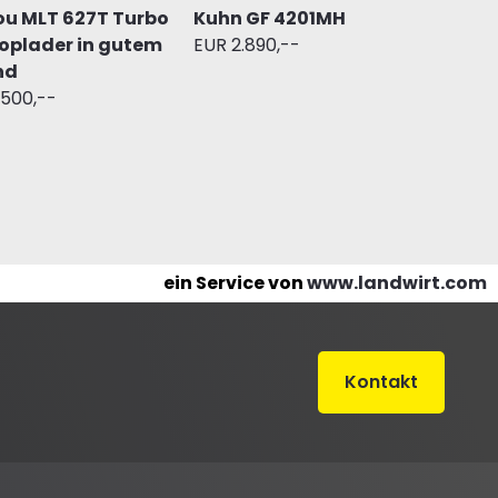
u MLT 627T Turbo
Kuhn GF 4201MH
oplader in gutem
EUR 2.890,--
nd
.500,--
ein Service von
www.landwirt.com
Kontakt