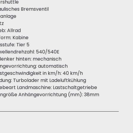
rshuttle
ulisches Bremsventil
aanlage
tz
eb: Allrad
form: Kabine
stufe: Tier 5
wellendrehzahl: 540/540E
lenker hinten: mechanisch
ngevorrichtung: automatisch
stgeschwindigkeit in km/h: 40 km/h
dung: Turbolader mit Ladeluftkühlung
ebeart Landmaschine: Lastschaltgetriebe
engröße Anhängevorrichtung (mm): 38mm