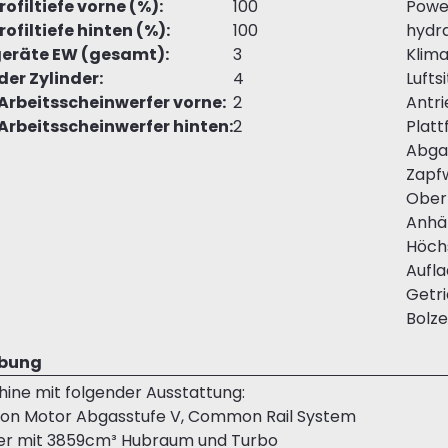
ofiltiefe vorne (%):
100
Powe
ofiltiefe hinten (%):
100
hydra
eräte EW (gesamt):
3
Klim
der Zylinder:
4
Luftsi
Arbeitsscheinwerfer vorne:
2
Antri
Arbeitsscheinwerfer hinten:
2
Platt
Abgas
Zapf
Ober
Anhä
Höch
Aufla
Getri
Bolz
ibung
ine mit folgender Ausstattung:
ion Motor Abgasstufe V, Common Rail System
der mit 3859cm³ Hubraum und Turbo