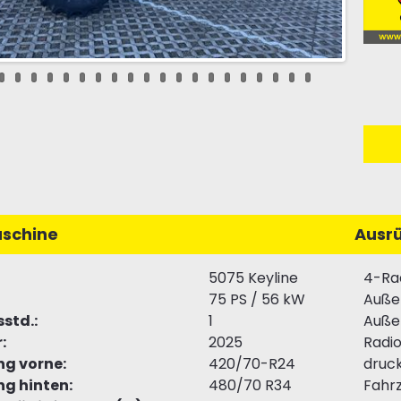
schine
Ausr
5075 Keyline
4-Ra
75 PS / 56 kW
Auße
sstd.:
1
Auße
:
2025
Radi
ng vorne:
420/70-R24
druck
ng hinten:
480/70 R34
Fahr