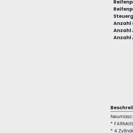
Reifenpr
Reifenpr
Steuerg
Anzahl 
Anzahl 
Anzahl 
Beschre
Neumasch
* FARMot
* 4 Zylin