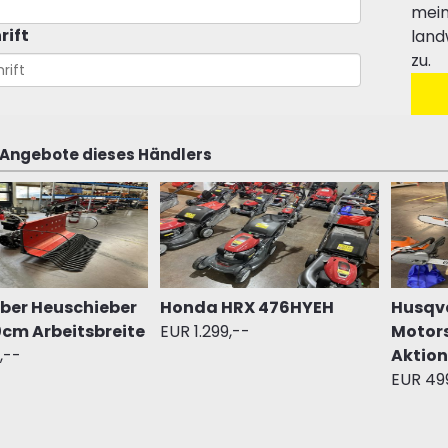
mein
rift
land
zu.
 Angebote dieses Händlers
eber Heuschieber
Honda HRX 476HYEH
Husqv
0cm Arbeitsbreite
EUR 1.299,--
Motors
,--
Aktion
EUR 49