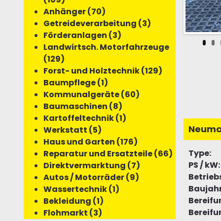
Anhänger (70)
Getreideverarbeitung (3)
Förderanlagen (3)
Landwirtsch. Motorfahrzeuge
(129)
Forst- und Holztechnik (129)
Baumpflege (1)
Kommunalgeräte (60)
Baumaschinen (8)
Kartoffeltechnik (1)
Neuma
Werkstatt (5)
Haus und Garten (176)
Type:
Reparatur und Ersatzteile (66)
PS / kW:
Direktvermarktung (7)
Betrieb
Autos / Motorräder (9)
Baujahr
Wassertechnik (1)
Bereifu
Bekleidung (1)
Bereifu
Flohmarkt (3)