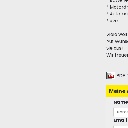
* Batteri
* Motord
* Automa
* uvm....
Viele wei
Auf Wunsc
Sie aus!
Wir freue
PDF 
Meine 
Name
Email