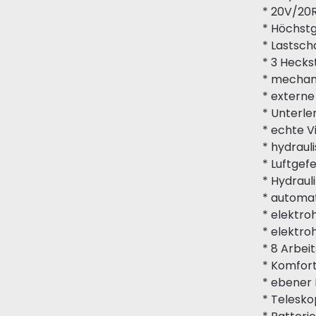
* 20V/20R
* Höchst
* Lastsc
* 3 Heck
* mechani
* externe
* Unterle
* echte 
* hydrau
* Luftgef
* Hydraul
* automa
* elektro
* elektro
* 8 Arbei
* Komfor
* ebener
* Telesko