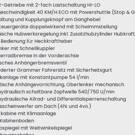
-Getriebe mit 2-fach Lastschaltung HI-LO
geschwindigkeit 40 KM/H ECO mit Powershuttle (Stop & 
haltung und Kupplungsknopf am Ganghebel
steuergeräte doppelwirkend mit Schwimmstellung
sche Hubwerksregelung inkl. Zusatzhubzylinder Hubkraft
 Bedienung für Heckkraftheber
nker mit Schnellkuppler
Vierradbremse in der Vorderachse
lisches Anhängerbremsventil
ederter Grammer Fahrersitz mit Sicherheitsgurt
ikanlage mit Konstantpumpe 54 l/min
tische Anhängevorrichtung, Oberlenker mechanisch
hydraulisch schaltbare Zapfwelle 540/750 U/min
hydraulische Allrad- und Differentialsperrenschaltung
tsscheinwerfer am Dach (4hi. und 4vo.)
tkabine mit Klimaanlage
 Kabinenboden
pspiegel mit Weitwinkelspiegel