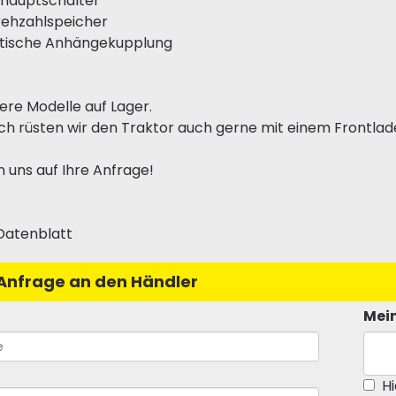
ehauptschalter
rehzahlspeicher
tische Anhängekupplung
tere Modelle auf Lager.
h rüsten wir den Traktor auch gerne mit einem Frontlade
n uns auf Ihre Anfrage!
Datenblatt
Anfrage an den Händler
Mein
Hi