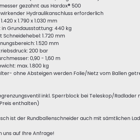
dmesser gezahnt aus Hardox® 500
wirkender Hydraulikanschluss erforderlich
H: 1.420 x 1.790 x 1.030 mm
 in Grundausstattung: 440 kg
t Schneidehebel: 1.720 mm
fnungsbereich: 1.520 mm
triebsdruck: 200 bar
urchmesser: 0,90 - 1,60 m
ewicht: max. 1.800 kg
alter- ohne Absteigen werden Folie/Netz vom Ballen getr
grenzungsventil inkl. Sperrblock bei Teleskop/Radlader 
 Preis enthalten)
sch ist der Rundballenschneider auch mit sämtlichen La
n uns auf Ihre Anfrage!