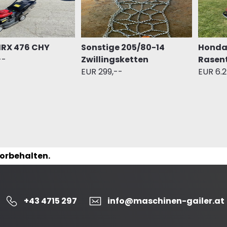
RX 476 CHY
Sonstige 205/80-14
Honda 
--
Zwillingsketten
Rasen
EUR 299,--
EUR 6.2
vorbehalten.
+43 4715 297
info@maschinen-gailer.at