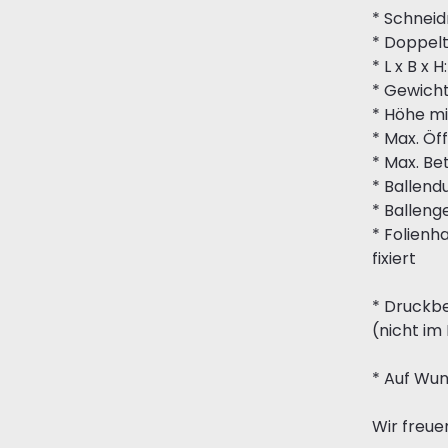
* Schnei
* Doppelt
* L x B x 
* Gewicht
* Höhe mi
* Max. Öf
* Max. Be
* Ballend
* Balleng
* Folienh
fixiert
* Druckbe
(nicht im
* Auf Wun
Wir freue