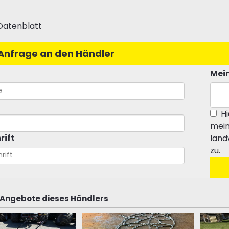
Datenblatt
Anfrage an den Händler
Mein
Hi
mein
rift
land
zu.
 Angebote dieses Händlers