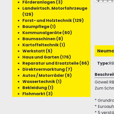
Förderanlagen (3)
Landwirtsch. Motorfahrzeuge
(129)
Forst- und Holztechnik (129)
Baumpflege (1)
Kommunalgeräte (60)
Baumaschinen (8)
Kartoffeltechnik (1)
Neuma
Werkstatt (5)
Haus und Garten (176)
Type:
RB
Reparatur und Ersatzteile (66)
Direktvermarktung (7)
Beschre
Autos / Motorräder (9)
Wassertechnik (1)
Göweil RB
Bekleidung (1)
Zum Schne
Flohmarkt (3)
* Grundra
* Euroauf
* 5 verst