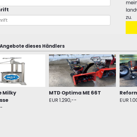
mein
rift
land
zu.
 Angebote dieses Händlers
 Milky
MTD Optima ME 66T
Reform
sse
EUR 1.290,--
EUR 1.0
--