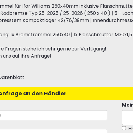
mmel für Ifor Williams 250x40mm inklusive Flanschmutt
 Radbremse Typ 25-2025 / 25-2026 ( 250 x 40 ) | 5 - Loch 
epresstem Kompaktlager 42/76/39mm | Innendurchmess
ang: 1x Bremstrommel 250x40 | 1x Flanschmutter M30x1,5 
re Fragen stehe ich sehr gerne zur Verfügung!
n uns auf ihre Anfrage!
Datenblatt
Anfrage an den Händler
Mein
Hi