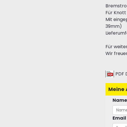
Bremstro
Für Knott
Mit eing
39mm)
Lieferumf
Für weite
Wir freue
PDF 
Meine 
Name
Email