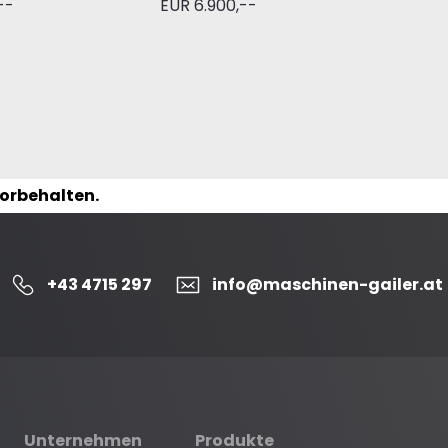
--
EUR 6.900,--
vorbehalten.
+43 4715 297
info@maschinen-gailer.at
Unternehmen
Produkte