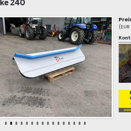
ake 240
Prei
(EUR 
Kont