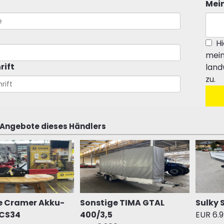
Mein
Hi
mein
rift
land
zu.
 Angebote dieses Händlers
e Cramer Akku-
Sonstige TIMA GTAL
Sulky 
2CS34
400/3,5
EUR 6.9