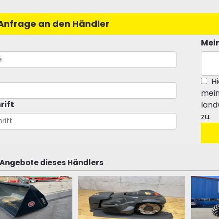
Anfrage an den Händler
Mein
Hi
mein
rift
land
zu.
 Angebote dieses Händlers