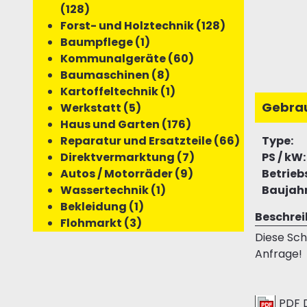
(128)
Forst- und Holztechnik (128)
Baumpflege (1)
Kommunalgeräte (60)
Baumaschinen (8)
Kartoffeltechnik (1)
Gebra
Werkstatt (5)
Haus und Garten (176)
Reparatur und Ersatzteile (66)
Type:
Direktvermarktung (7)
PS / kW:
Autos / Motorräder (9)
Betrieb
Wassertechnik (1)
Baujahr
Bekleidung (1)
Beschre
Flohmarkt (3)
Diese Sch
Anfrage!
PDF 