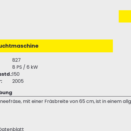
uchtmaschine
827
8 PS / 6 kW
sstd.:
150
:
2005
ibung
neefräse, mit einer Fräsbreite von 65 cm, ist in einem all
Datenblatt