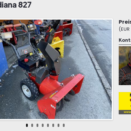
iana 827
Prei
(EUR
Kont