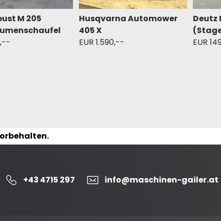
bust M 205
Husqvarna Automower
Deutz 
lumenschaufel
405 X
(Stage
,--
EUR 1.590,--
EUR 149
vorbehalten.
+43 4715 297
info@maschinen-gailer.at