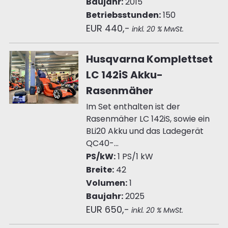
Baujahr:
2015
Betriebsstunden:
150
EUR 440,-
inkl. 20 % MwSt.
Husqvarna Komplettset
LC 142iS Akku-
Rasenmäher
Im Set enthalten ist der
Rasenmäher LC 142iS, sowie ein
BLi20 Akku und das Ladegerät
QC40-...
PS/kW:
1 PS/1 kW
Breite:
42
Volumen:
1
Baujahr:
2025
EUR 650,-
inkl. 20 % MwSt.