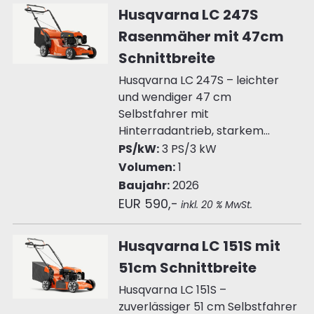
Husqvarna LC 247S
Rasenmäher mit 47cm
Schnittbreite
Husqvarna LC 247S – leichter
und wendiger 47 cm
Selbstfahrer mit
Hinterradantrieb, starkem...
PS/kW:
3 PS/3 kW
Volumen:
1
Baujahr:
2026
EUR 590,-
inkl. 20 % MwSt.
Husqvarna LC 151S mit
51cm Schnittbreite
Husqvarna LC 151S –
zuverlässiger 51 cm Selbstfahrer