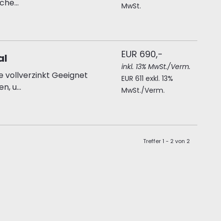
he...
MwSt.
EUR 690,-
al
inkl. 13% MwSt./Verm.
 vollverzinkt Geeignet
EUR 611 exkl. 13%
n, u...
MwSt./Verm.
Treffer 1 - 2 von 2